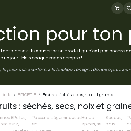
 GUS ?
Help & Blog
tion pour ton p
tacte-nous si tu souhaites un produit qui n'est pas encore acc
n un jour... Mais chaque repas compte !
 tu peux aussi surfer sur la boutique en ligne de notre partenai
oduits
EPICERIE
Fruits : séchés, secs, noix et graines
ruits : séchés, secs, noix et grain
rines &
Pâtes,
Poissons
Légumineuses
Huiles,
Sauces,
Pe
réales
riz,
en
épices, sel
plats
d
nouilles,
conserve
et sucre,
préparés
e