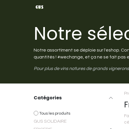
Se rendre au contenu
Boutique en ligne
Mais qui est
Notre sélec
Notre assortiment se déploie sur l'eshop. Con
quantités ! #wechange, et ça ne se fait pas e
Pour plus de vins natures de grands vignerons,
Pr
Catégories
F
Tous les ​produits
Fa
GUS SOLIDAIRE
cé