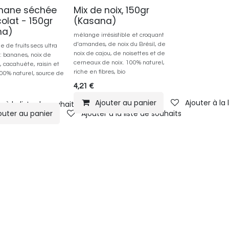
anane séchée
Mix de noix, 150gr
olat - 150gr
(Kasana)
na)
mélange irrésistible et croquant
d’amandes, de noix du Brésil, de
 de fruits secs ultra
noix de cajou, de noisettes et de
 bananes, noix de
cerneaux de noix. 100% naturel,
, cacahuète, raisin et
riche en fibres, bio
100% naturel, source de
4,21
€
Ajouter au panier
Ajouter à la 
r à la liste de souhaits
outer au panier
Ajouter à la liste de souhaits