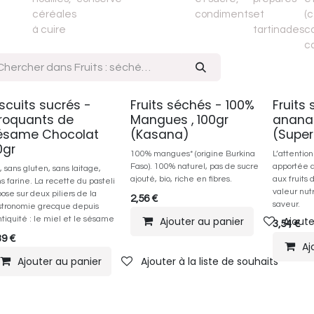
céréales
condiments
et
(c
à cuire
tartinades
co
ca
iscuits sucrés -
Fruits séchés - 100%
Fruits
roquants de
Mangues , 100gr
ananas
ésame Chocolat
(Kasana)
(Supe
0gr
100% mangues* (origine Burkina
L’attention
Faso). 100% naturel, pas de sucre
apportée 
, sans gluten, sans laitage,
ajouté, bio, riche en fibres.
aux fruits 
s farine. La recette du pasteli
valeur nutr
ose sur deux piliers de la
2,56
€
saveur.
stronomie grecque depuis
ntiquité : le miel et le sésame
Ajouter au panier
Ajoute
3,54
€
39
€
Aj
Ajouter au panier
Ajouter à la liste de souhaits