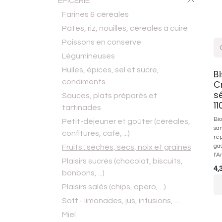
EPICERIE
Farines & céréales
Pâtes, riz, nouilles, céréales à cuire
Poissons en conserve
Légumineuses
Huiles, épices, sel et sucre,
B
condiments
C
s
Sauces, plats préparés et
11
tartinades
Bio
Petit-déjeuner et goûter (céréales,
san
confitures, café, ...)
rep
ga
Fruits : séchés, secs, noix et graines
l’A
Plaisirs sucrés (chocolat, biscuits,
4,
bonbons, ...)
Plaisirs salés (chips, apero, ...)
Soft - limonades, jus, infusions, ....
Miel