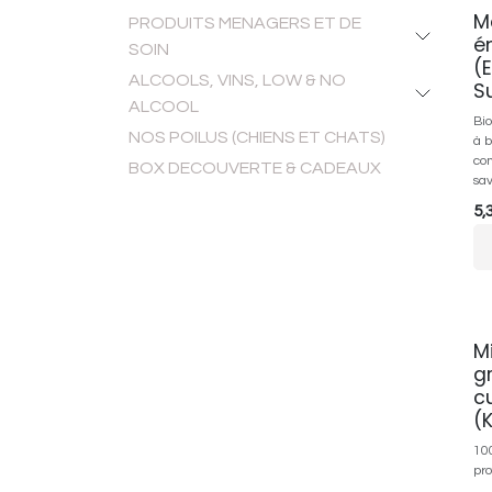
M
PRODUITS MENAGERS ET DE
é
SOIN
(
ALCOOLS, VINS, LOW & NO
S
ALCOOL
Bi
NOS POILUS (CHIENS ET CHATS)
à 
con
BOX DECOUVERTE & CADEAUX
sav
5,
Mi
gr
c
(
10
pro