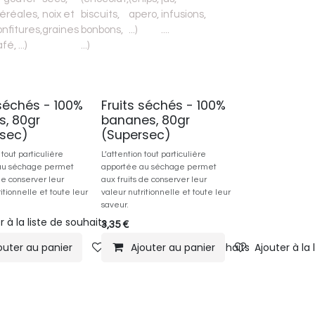
éréales,
noix et
biscuits,
apero,
infusions,
nfitures,
graines
bonbons,
...)
....
fé, ...)
...)
 séchés - 100%
Fruits séchés - 100%
, 80gr
bananes, 80gr
rsec)
(Supersec)
 tout particulière
L’attention tout particulière
au séchage permet
apportée au séchage permet
de conserver leur
aux fruits de conserver leur
itionnelle et toute leur
valeur nutritionnelle et toute leur
saveur.
r à la liste de souhaits
3,35
€
outer au panier
Ajouter à la liste de souhaits
Ajouter au panier
Ajouter à la 