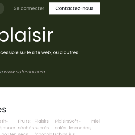
Se connecter
Contactez-nous
laisir
essible sur le site web, ou d'autres
re
www.natornot.com
.
es
tit-
Fruits :
Plaisirs
Plaisirs
Soft -
Miel
éjeuner
séchés,
sucrés
salés
limonades,
t goûter
secs,
(chocolat,
(chips,
jus,