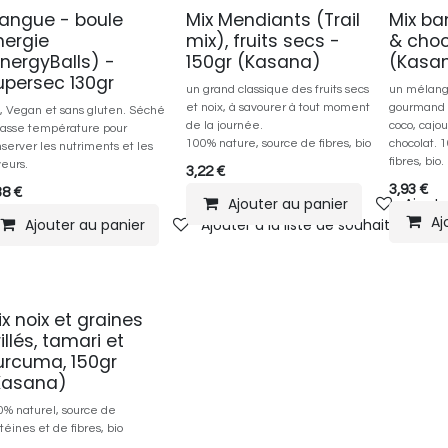
angue - boule
Mix Mendiants (Trail
Mix b
nergie
mix), fruits secs -
& choc
EnergyBalls) -
150gr (Kasana)
(Kasa
upersec 130gr
un grand classique des fruits secs
un mélange
et noix, à savourer à tout moment
gourmand :
o, Vegan et sans gluten. Séché
de la journée.
coco, cajou
basse température pour
100% nature, source de fibres, bio
chocolat. 
server les nutriments et les
fibres, bio.
eurs.
3,22
€
3,93
€
38
€
Ajouter au panier
Ajoute
Aj
Ajouter au panier
Ajouter à la liste de souhaits
x noix et graines
illés, tamari et
urcuma, 150gr
Kasana)
0% naturel, source de
téines et de fibres, bio