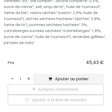
céréales* (riz*, blé complet*, avoine complète* 0,5%,
sucre de canne*, sel), sirop de riz*, huile de tournesol*,
farine de blé*, raisins séchés* (raisins* 2,9%, huile de
tournesol*), dattes séchées hachées* (dattes* 2,8%,
farine de riz*), pommes séchées hachées* 3%,
canneberges sucrées séchées* (canneberges* 1,8%,
sucre de canne*, huile de tournesol*), amandes grillées*,
pétales de maïs*
45,43
€
Prix
Ajouter au panier
Acheter maintenant
Ajouter à la liste de souhaits