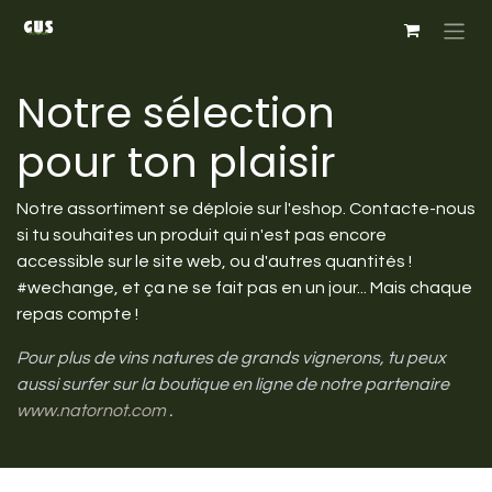
Se rendre au contenu
Notre sélection
pour ton plaisir
Notre assortiment se déploie sur l'eshop. Contacte-nous
si tu souhaites un produit qui n'est pas encore
accessible sur le site web, ou d'autres quantités !
#wechange, et ça ne se fait pas en un jour... Mais chaque
repas compte !
Pour plus de vins natures de grands vignerons, tu peux
aussi surfer sur la boutique en ligne de notre partenaire
www.natornot.com
.