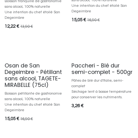
sans alcool, 100% naturelle
Boisson tranquille de gastronomie
Une intention du chef étoilé San
sans alcool, 100% naturelle
Degeimbre
Une intention du chef étoilé San
Degeimbre
15,05
€
16,90
€
12,22
€
13,90
€
Osan de San
Paccheri - Blé dur
0% alcool
Degeimbre - Pétillant
semi-complet - 500gr
sans alcool, TAGETE-
Pâtes de blé dur d'Italie, semi-
MIRABELLE (75cl)
complet
Séchage lent à basse température
Boisson pétillante de gastronomie
pour conserver les nutriments.
sans alcool, 100% naturelle
Une intention du chef étoilé San
3,26
€
Degeimbre
15,05
€
16,90
€