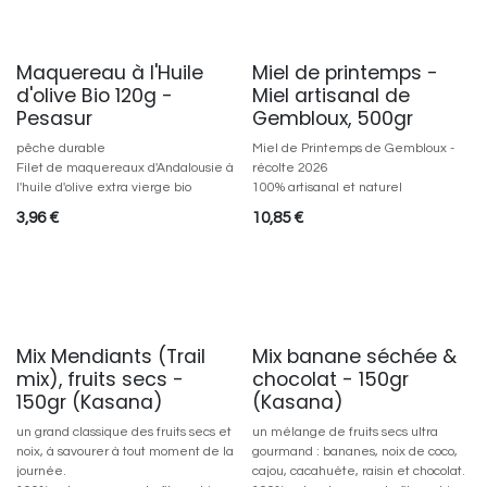
Maquereau à l'Huile
Miel de printemps -
d'olive Bio 120g -
Miel artisanal de
Pesasur
Gembloux, 500gr
pêche durable
Miel de Printemps de Gembloux -
Filet de maquereaux d'Andalousie à
récolte 2026
l'huile d'olive extra vierge bio
100% artisanal et naturel
3,96
€
10,85
€
Mix Mendiants (Trail
Mix banane séchée &
mix), fruits secs -
chocolat - 150gr
150gr (Kasana)
(Kasana)
un grand classique des fruits secs et
un mélange de fruits secs ultra
noix, à savourer à tout moment de la
gourmand : bananes, noix de coco,
journée.
cajou, cacahuète, raisin et chocolat.