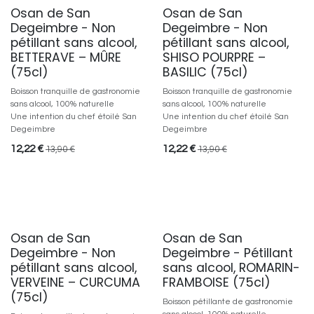
Osan de San
Osan de San
0% alcool
0% alcool
Degeimbre - Non
Degeimbre - Non
pétillant sans alcool,
pétillant sans alcool,
BETTERAVE – MÛRE
SHISO POURPRE –
(75cl)
BASILIC (75cl)
Boisson tranquille de gastronomie
Boisson tranquille de gastronomie
sans alcool, 100% naturelle
sans alcool, 100% naturelle
Une intention du chef étoilé San
Une intention du chef étoilé San
Degeimbre
Degeimbre
12,22
€
12,22
€
13,90
€
13,90
€
Osan de San
Osan de San
0% alcool
0% alcool
Degeimbre - Non
Degeimbre - Pétillant
pétillant sans alcool,
sans alcool, ROMARIN-
VERVEINE – CURCUMA
FRAMBOISE (75cl)
(75cl)
Boisson pétillante de gastronomie