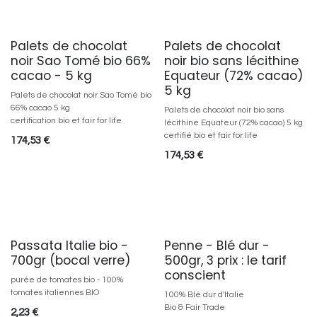
Palets de chocolat
Palets de chocolat
noir Sao Tomé bio 66%
noir bio sans lécithine
cacao - 5 kg
Equateur (72% cacao)
5 kg
Palets de chocolat noir Sao Tomé bio
66% cacao 5 kg
Palets de chocolat noir bio sans
certification bio et fair for life
lécithine Equateur (72% cacao) 5 kg
certifié bio et fair for life
174,53
€
174,53
€
Passata Italie bio -
Penne - Blé dur -
700gr (bocal verre)
500gr, 3 prix : le tarif
conscient
purée de tomates bio - 100%
tomates italiennes BIO
100% Blé dur d'Italie
Bio & Fair Trade
2,23
€