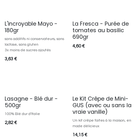
L'incroyable Mayo -
La Fresca - Purée de
180gr
tomates au basilic
690gr
sans additifs ni conservateurs, sans
lactose, sans gluten
4,60
€
3x moins de sucres ajoutés
3,63
€
Lasagne - Blé dur -
Le Kit Crêpe de Mini-
500gr
GUS (avec ou sans la
vraie vanille)
100% Blé dur d'Italie
Un kit crêpe faites à la maison, en
2,82
€
mode délicieux
14,15
€