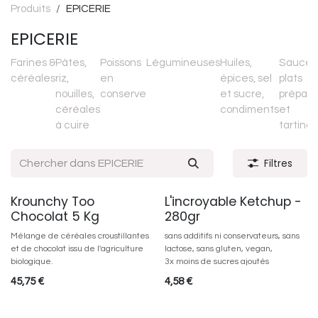
Produits
EPICERIE
EPICERIE
Farines &
Pâtes,
Poissons
Légumineuses
Huiles,
Sauces
céréales
riz,
en
épices, sel
plats
nouilles,
conserve
et sucre,
préparé
céréales
condiments
et
à cuire
tartina
Filtres
Krounchy Too
L'incroyable Ketchup -
Chocolat 5 Kg
280gr
Mélange de céréales croustillantes
sans additifs ni conservateurs, sans
et de chocolat issu de l'agriculture
lactose, sans gluten, vegan,
biologique.
3x moins de sucres ajoutés
45,75
€
4,58
€