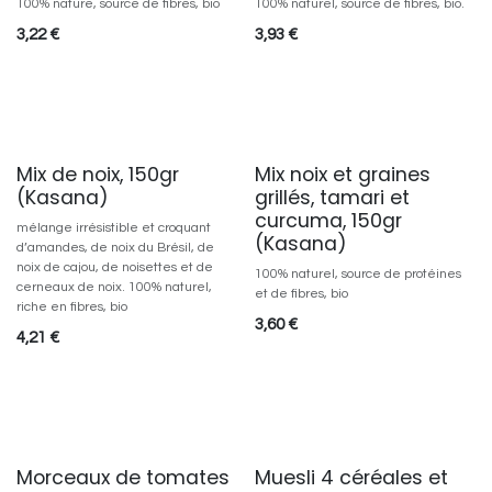
100% nature, source de fibres, bio
100% naturel, source de fibres, bio.
3,22
€
3,93
€
Mix de noix, 150gr
Mix noix et graines
(Kasana)
grillés, tamari et
curcuma, 150gr
mélange irrésistible et croquant
(Kasana)
d’amandes, de noix du Brésil, de
noix de cajou, de noisettes et de
100% naturel, source de protéines
cerneaux de noix. 100% naturel,
et de fibres, bio
riche en fibres, bio
3,60
€
4,21
€
Morceaux de tomates
Muesli 4 céréales et