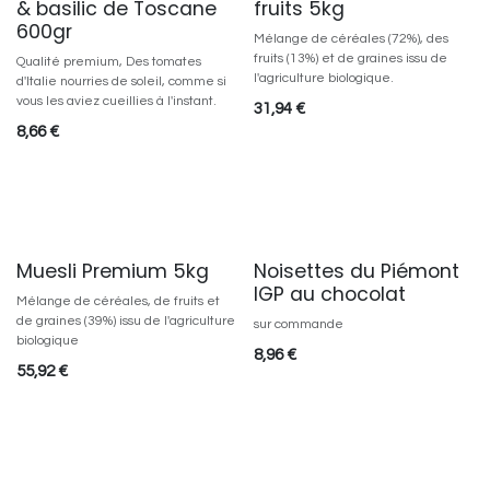
& basilic de Toscane
fruits 5kg
600gr
Mélange de céréales (72%), des
fruits (13%) et de graines issu de
Qualité premium, Des tomates
l'agriculture biologique.
d'Italie nourries de soleil, comme si
vous les aviez cueillies à l'instant.
31,94
€
8,66
€
Muesli Premium 5kg
Noisettes du Piémont
IGP au chocolat
Mélange de céréales, de fruits et
de graines (39%) issu de l'agriculture
sur commande
biologique
8,96
€
55,92
€