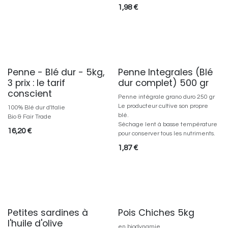
1,98
€
Penne - Blé dur - 5kg,
Penne Integrales (Blé
3 prix : le tarif
dur complet) 500 gr
conscient
Penne intégrale grano duro 250 gr
Le producteur cultive son propre
100% Blé dur d'Italie
blé.
Bio & Fair Trade
Sèchage lent à basse température
16,20
€
pour conserver tous les nutriments.
1,87
€
Petites sardines à
Pois Chiches 5kg
l'huile d'olive
en biodynamie