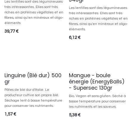
Les lentilles sont des légumineuses
très intéressantes. Elles sont très
Les lentilles sont des légumineuses
riches en protéines végétales et en
très intéressantes. Elles sont très
fibres, ainsi qu'en minéraux et oligo-
riches en protéines végétales et en
éléments.
fibres, ainsi qu'en minéraux et oligo-
éléments.
39,77
€
6,12
€
Linguine (Blé dur) 500
Mangue - boule
gr
énergie (EnergyBalls)
- Supersec 130gr
Pâtes de blé dur d'Italie. Le
producteur cultive son propre blé.
Bio, Vegan et sans gluten. Séché à
Sèchage lent à basse température
basse température pour conserver
pour conserver les nutriments.
les nutriments et les saveurs.
1,57
€
5,38
€