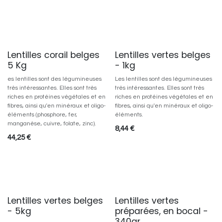
Lentilles corail belges
Lentilles vertes belges
5 Kg
- 1kg
es lentilles sont des légumineuses
Les lentilles sont des légumineuses
très intéressantes. Elles sont très
très intéressantes. Elles sont très
riches en protéines végétales et en
riches en protéines végétales et en
fibres, ainsi qu'en minéraux et oligo-
fibres, ainsi qu'en minéraux et oligo-
éléments (phosphore, fer,
éléments.
manganèse, cuivre, folate, zinc).
8,44
€
44,25
€
Lentilles vertes belges
Lentilles vertes
- 5kg
préparées, en bocal -
340gr